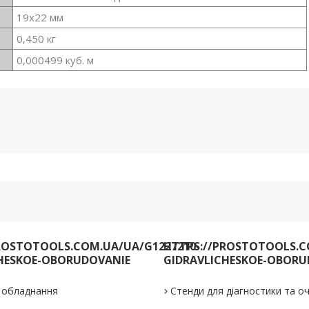
19x22 мм
0,450 кг
0,000499 куб. м
ROSTOTOOLS.COM.UA/UA/G1227210-
HTTPS://PROSTOTOOLS.C
HESKOE-OBORUDOVANIE
GIDRAVLICHESKOE-OBORU
е обладнання
Стенди для діагностики та 