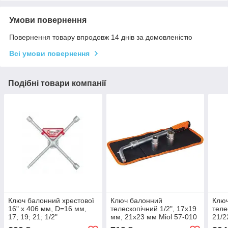
Умови повернення
Повернення товару впродовж 14 днів за домовленістю
Всі умови повернення
Подібні товари компанії
Ключ балонний хрестової
Ключ балонний
Клю
16" x 406 мм, D=16 мм,
телескопічний 1/2", 17х19
теле
17; 19; 21; 1/2"
мм, 21х23 мм Miol 57-010
21/2
професіонал INTERTOOL
03