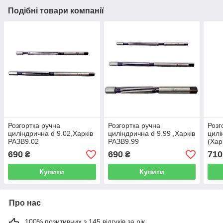
Подібні товари компанії
Розгортка ручна
Розгортка ручна
Розг
циліндрична d 9.02,Харків
циліндрична d 9.99 ,Харків
цилі
РАЗВ9.02
РАЗВ9.99
(Хар
690
690
710
₴
₴
Купити
Купити
Про нас
100% позитивних з 145 відгуків за рік