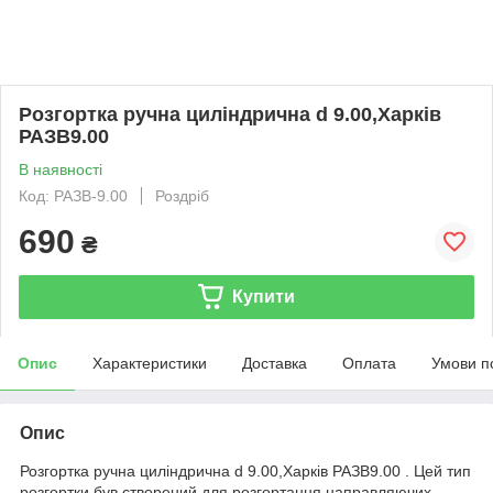
Розгортка ручна циліндрична d 9.00,Харків
РАЗВ9.00
В наявності
Код: РАЗВ-9.00
Роздріб
690
₴
Купити
Опис
Характеристики
Доставка
Оплата
Умови п
Опис
Розгортка ручна циліндрична d 9.00,Харків РАЗВ9.00 . Цей тип
розгортки був створений для розгортання направляючих