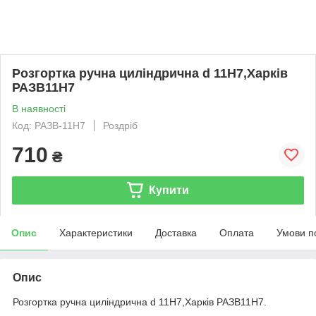
Розгортка ручна циліндрична d 11H7,Харків
РАЗВ11Н7
В наявності
Код: РАЗВ-11H7
Роздріб
710
₴
Купити
Опис
Характеристики
Доставка
Оплата
Умови п
Опис
Розгортка ручна циліндрична d 11H7,Харків РАЗВ11Н7.