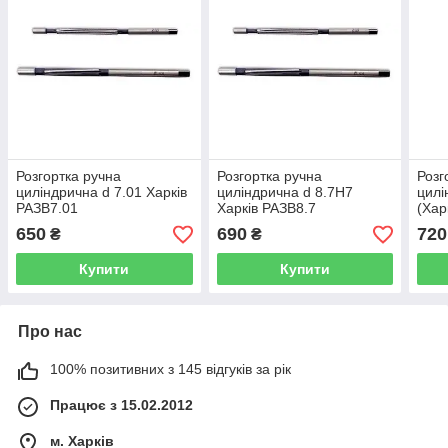
Розгортка ручна
Розгортка ручна
Розг
циліндрична d 7.01 Харків
циліндрична d 8.7H7
цилі
РАЗВ7.01
Харків РАЗВ8.7
(Хар
650
690
720
₴
₴
Купити
Купити
Про нас
100% позитивних з 145 відгуків за рік
Працює з 15.02.2012
м. Харків