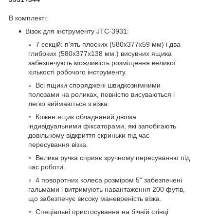
В комплекті:
Візок для інструменту JTC-3931:
7 секцій: п'ять плоских (580х377х59 мм) і два
глибоких (580x377x138 мм.) висувних ящика
забезпечують можливість розміщення великої
кількості робочого інструменту.
Всі ящики споряджені швидкознімними
полозами на роликах, повністю висуваються і
легко виймаються з візка.
Кожен ящик обладнаний двома
індивідуальними фіксаторами, які запобігають
довільному відкриття скриньки під час
пересування візка.
Велика ручка сприяє зручному пересуванню під
час роботи.
4 поворотних колеса розміром 5" забезпечені
гальмами і витримують навантаження 200 футів,
що забезпечує високу маневреність візка.
Спеціальні пристосування на бічній стінці