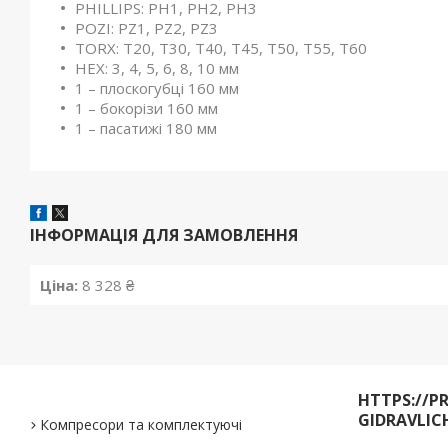
PHILLIPS: PH1, PH2, PH3
POZI: PZ1, PZ2, PZ3
TORX: T20, T30, T40, T45, T50, T55, T60
HEX: 3, 4, 5, 6, 8, 10 мм
1 – плоскогубці 160 мм
1 – бокорізи 160 мм
1 – пасатижі 180 мм
ІНФОРМАЦІЯ ДЛЯ ЗАМОВЛЕННЯ
Ціна:
8 328 ₴
HTTPS://P
GIDRAVLIC
Компресори та комплектуючі