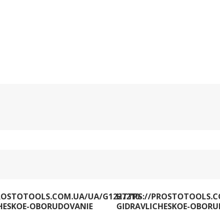
ROSTOTOOLS.COM.UA/UA/G1227210-
HTTPS://PROSTOTOOLS.C
HESKOE-OBORUDOVANIE
GIDRAVLICHESKOE-OBORU