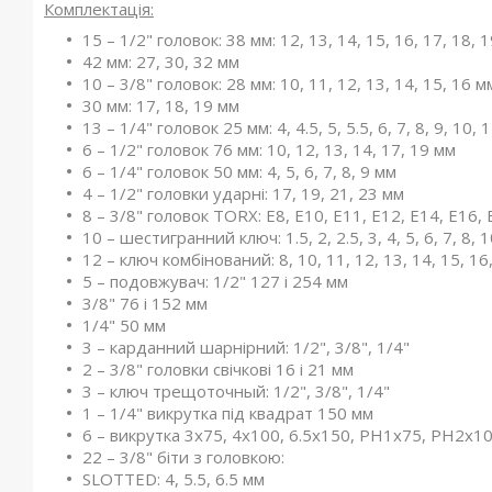
Комплектація:
15 – 1/2" головок: 38 мм: 12, 13, 14, 15, 16, 17, 18, 1
42 мм: 27, 30, 32 мм
10 – 3/8" головок: 28 мм: 10, 11, 12, 13, 14, 15, 16 м
30 мм: 17, 18, 19 мм
13 – 1/4" головок 25 мм: 4, 4.5, 5, 5.5, 6, 7, 8, 9, 10, 
6 – 1/2" головок 76 мм: 10, 12, 13, 14, 17, 19 мм
6 – 1/4" головок 50 мм: 4, 5, 6, 7, 8, 9 мм
4 – 1/2" головки ударні: 17, 19, 21, 23 мм
8 – 3/8" головок TORX: E8, E10, E11, E12, E14, E16, 
10 – шестигранний ключ: 1.5, 2, 2.5, 3, 4, 5, 6, 7, 8, 
12 – ключ комбінований: 8, 10, 11, 12, 13, 14, 15, 16
5 – подовжувач: 1/2" 127 і 254 мм
3/8" 76 і 152 мм
1/4" 50 мм
3 – карданний шарнірний: 1/2", 3/8", 1/4"
2 – 3/8" головки свічкові 16 і 21 мм
3 – ключ трещоточный: 1/2", 3/8", 1/4"
1 – 1/4" викрутка під квадрат 150 мм
6 – викрутка 3х75, 4x100, 6.5x150, PH1x75, PH2x1
22 – 3/8" біти з головкою:
SLOTTED: 4, 5.5, 6.5 мм