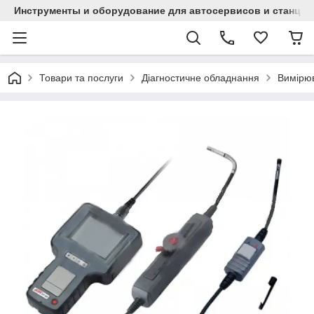
Инструменты и оборудование для автосервисов и станци
Товари та послуги
Діагностичне обладнання
Вимірюв