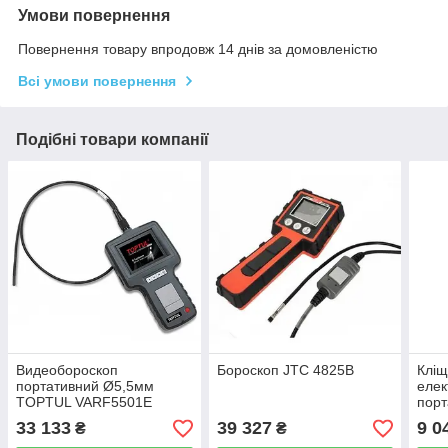
Умови повернення
Повернення товару впродовж 14 днів за домовленістю
Всі умови повернення
Подібні товари компанії
Видеобороскоп
Бороскоп JTC 4825B
Кліщ
портативний Ø5,5мм
елек
TOPTUL VARF5501E
порт
33 133
39 327
9 0
₴
₴