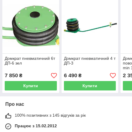
Домкрат пневматичний 6т
Домкрат пневматичний 4 т
Домк
ДП-6 зел
ДП-3
пово
min 
Vito
7 850
6 490
2 3
₴
₴
Купити
Купити
Про нас
100% позитивних з 145 відгуків за рік
Працює з 15.02.2012