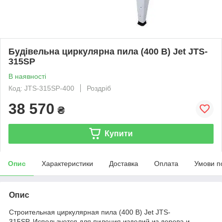
Будівельна циркулярна пила (400 В) Jet JTS-
315SP
В наявності
Код: JTS-315SP-400
Роздріб
38 570
₴
Купити
Опис
Характеристики
Доставка
Оплата
Умови п
Опис
Строительная циркулярная пила (400 В) Jet JTS-
315SP. Используется для пиления изделий из дерева и