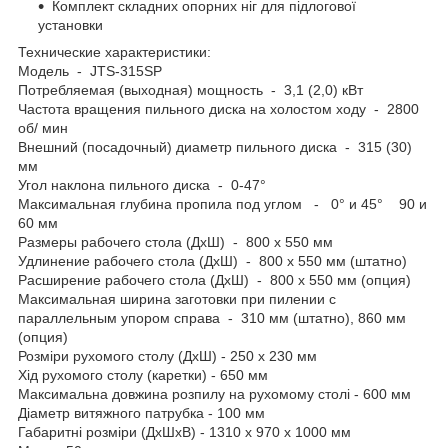
Комплект складних опорних ніг для підлогової
установки
Технические характеристики:
Модель - JTS-315SP
Потребляемая (выходная) мощность - 3,1 (2,0) кВт
Частота вращения пильного диска на холостом ходу - 2800
об/ мин
Внешний (посадочный) диаметр пильного диска - 315 (30)
мм
Угол наклона пильного диска - 0-47°
Максимальная глубина пропила под углом - 0° и 45° 90 и
60 мм
Размеры рабочего стола (ДхШ) - 800 х 550 мм
Удлинение рабочего стола (ДхШ) - 800 х 550 мм (штатно)
Расширение рабочего стола (ДхШ) - 800 х 550 мм (опция)
Максимальная ширина заготовки при пилении с
параллельным упором справа - 310 мм (штатно), 860 мм
(опция)
Розміри рухомого столу (ДхШ) - 250 х 230 мм
Хід рухомого столу (каретки) - 650 мм
Максимальна довжина розпилу на рухомому столі - 600 мм
Діаметр витяжного патрубка - 100 мм
Габаритні розміри (ДхШхВ) - 1310 х 970 х 1000 мм