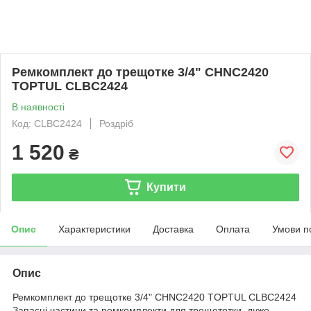
Ремкомплект до трещотке 3/4" CHNC2420
TOPTUL CLBC2424
В наявності
Код: CLBC2424
Роздріб
1 520
₴
Купити
Опис
Характеристики
Доставка
Оплата
Умови п
Опис
Ремкомплект до трещотке 3/4" CHNC2420 TOPTUL CLBC2424
Запасні частини та ремкомплекти для трещетотки, дуже