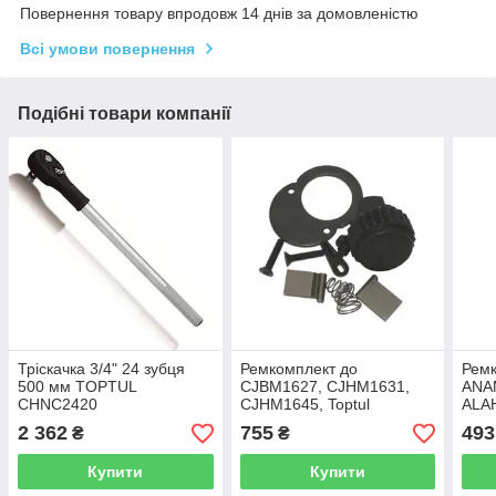
Повернення товару впродовж 14 днів за домовленістю
Всі умови повернення
Подібні товари компанії
Тріскачка 3/4" 24 зубця
Ремкомплект до
Ремк
500 мм TOPTUL
CJBM1627, CJHM1631,
ANA
CHNC2420
CJHM1645, Toptul
ALA
CLBC1616
2 362
755
493
₴
₴
Купити
Купити