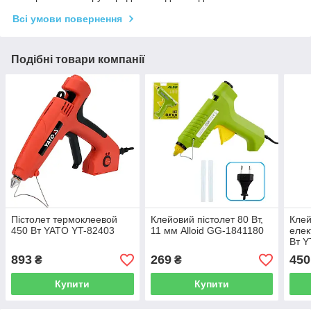
Всі умови повернення
Подібні товари компанії
Пістолет термоклеевой
Клейовий пістолет 80 Вт,
Клей
450 Вт YATO YT-82403
11 мм Alloid GG-1841180
елек
Вт Y
893
269
450
₴
₴
Купити
Купити