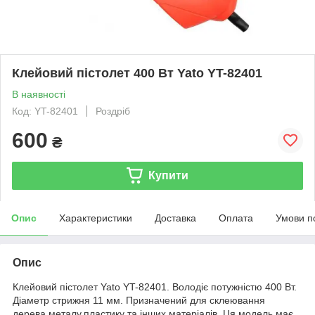
Клейовий пістолет 400 Вт Yato YT-82401
В наявності
Код: YT-82401
Роздріб
600
₴
Купити
Опис
Характеристики
Доставка
Оплата
Умови п
Опис
Клейовий пістолет Yato YT-82401. Володіє потужністю 400 Вт.
Діаметр стрижня 11 мм. Призначений для склеювання
дерева,металу,пластику та інших матеріалів. Ця модель має