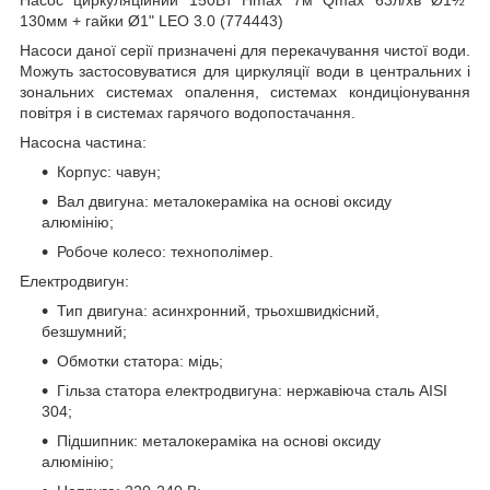
130мм + гайки Ø1" LEO 3.0 (774443)
Насоси даної серії призначені для перекачування чистої води.
Можуть застосовуватися для циркуляції води в центральних і
зональних системах опалення, системах кондиціонування
повітря і в системах гарячого водопостачання.
Насосна частина:
Корпус: чавун;
Вал двигуна: металокераміка на основі оксиду
алюмінію;
Робоче колесо: технополімер.
Електродвигун:
Тип двигуна: асинхронний, трьохшвидкісний,
безшумний;
Обмотки статора: мідь;
Гільза статора електродвигуна: нержавіюча сталь AISI
304;
Підшипник: металокераміка на основі оксиду
алюмінію;