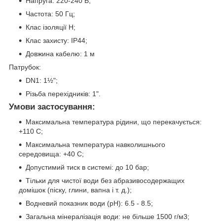
Напруга: 220-240 В;
Частота: 50 Гц;
Клас ізоляції Н;
Клас захисту: IP44;
Довжина кабелю: 1 м
Патрубок:
DN1: 1½";
Різьба перехідників: 1".
Умови застосування:
Максимальна температура рідини, що перекачується:
+110 C;
Максимальна температура навколишнього
середовища: +40 C;
Допустимий тиск в системі: до 10 бар;
Тільки для чистої води без абразивосодержащих
домішок (піску, глини, вапна і т. д.);
Водневий показник води (pH): 6.5 - 8.5;
Загальна мінералізація води: не більше 1500 г/м3;