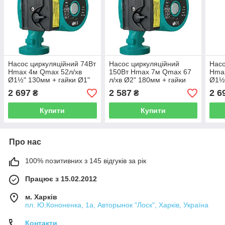
Насос циркуляційний 74Вт
Насос циркуляційний
Насо
Hmax 4м Qmax 52л/хв
150Вт Hmax 7м Qmax 67
Hma
Ø1½" 130мм + гайки Ø1"
л/хв Ø2" 180мм + гайки
Ø1½"
LEO 3.0 (774413)
Ø1¼" LEO 3.0 (774444)
LEO 
2 697
2 587
2 6
₴
₴
Купити
Купити
Про нас
100% позитивних з 145 відгуків за рік
Працює з 15.02.2012
м. Харків
пл. Ю.Кононенка, 1а, Авторынок "Лоск", Харків, Україна
Контакти