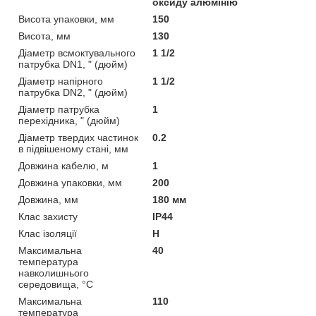
оксиду алюмінію
Висота упаковки, мм
150
Висота, мм
130
Діаметр всмоктувального
1 1/2
патрубка DN1, " (дюйм)
Діаметр напірного
1 1/2
патрубка DN2, " (дюйм)
Діаметр патрубка
1
перехідника, " (дюйм)
Діаметр твердих частинок
0.2
в підвішеному стані, мм
Довжина кабелю, м
1
Довжина упаковки, мм
200
Довжина, мм
180 мм
Клас захисту
IP44
Клас ізоляції
Н
Максимальна
40
температура
навколишнього
середовища, °C
Максимальна
110
температура