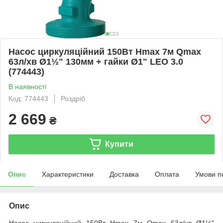
Насос циркуляційний 150Вт Hmax 7м Qmax
63л/хв Ø1½" 130мм + гайки Ø1" LEO 3.0
(774443)
В наявності
Код: 774443
Роздріб
2 669
₴
Купити
Опис
Характеристики
Доставка
Оплата
Умови п
Опис
Насос циркуляційний 150Вт Hmax 7м Qmax 63л/хв Ø1½"