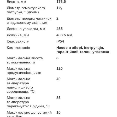
Висота, мм
176.5
Діаметр всмоктуючого
1¼
патрубка, " (дюйм)
Діаметр твердих частинок
2
в підвішеному стані, мм
Довжина упаковки, мм
455
Довжина, мм
408.5 мм
Клас захисту
IP54
Комплектація
Насос в зборі, інструкція,
гарантійний талон, упаковка
Максимальна висота
8
всмоктування, м
Максимальна
120
продуктивність, л/хв
Максимальна
40
температура
навколишнього
середовища, °C
Максимальна
85
температура
перекачується рідини, °C
Максимально допустимий
10
тиск, бар