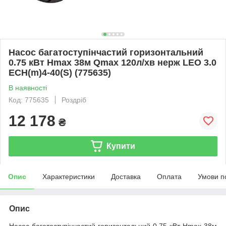
Насос багатоступінчастий горизонтальний
0.75 кВт Hmax 38м Qmax 120л/хв нерж LEO 3.0
ECH(m)4-40(S) (775635)
В наявності
Код: 775635
Роздріб
12 178
₴
Купити
Опис
Характеристики
Доставка
Оплата
Умови п
Опис
Насос багатоступінчастий горизонтальний 0.75 кВт Hmax 38м