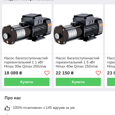
Насос багатоступінчастий
Насос багатоступінчастий
Насо
горизонтальний 1.1 кВт
горизонтальний 1.5 кВт
гори
Hmax 30м Qmax 250л/хв
Hmax 40м Qmax 250л/хв
Hma
нерж LEO 3.0 ECH(m)10-
нерж LEO 3.0 ECH(m)10-
нерж
18 089
22 150
23 
₴
₴
30 (775656)
40 (775658)
50 (
Купити
Купити
Про нас
100% позитивних з 145 відгуків за рік