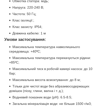
Обмотка статора: мідь;
Напруга: 220-240 В;
Частота: 50 Гц;
Клас ізоляції:;
Клас захисту: IP54;
Довжина кабелю: 1 м
Умови застосування:
Максимальна температура навколишнього
середовища: +40ºС;
Максимальна температура перекачується рідини:
+85ºС;
Максимальний тиск в робочій камері насоса: до 10
бар;
Максимальна висота всмоктування: до 8 м;
Тільки для чистої води без абразивосодержащих
домішок (піску, глини, вапна і т. д.);
Водневий показник води (рН): 6.5-8.5;
Загальна мінералізація води: не більше 1500 г/м3;