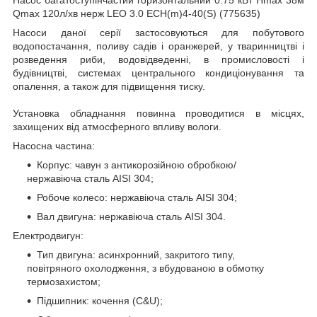
Qmax 120л/хв нерж LEO 3.0 ECH(m)4-40(S) (775635)
Насоси даної серії застосовуються для побутового
водопостачання, поливу садів і оранжерей, у тваринництві і
розведення риби, водовідведенні, в промисловості і
будівництві, системах центрального кондиціонування та
опалення, а також для підвищення тиску.
Установка обладнання повинна проводитися в місцях,
захищених від атмосферного впливу вологи.
Насосна частина:
Корпус: чавун з антикорозійною обробкою/
нержавіюча сталь AISI 304;
Робоче колесо: нержавіюча сталь AISI 304;
Вал двигуна: нержавіюча сталь AISI 304.
Електродвигун:
Тип двигуна: асинхронний, закритого типу,
повітряного охолодження, з вбудованою в обмотку
термозахистом;
Підшипник: кочення (C&U);