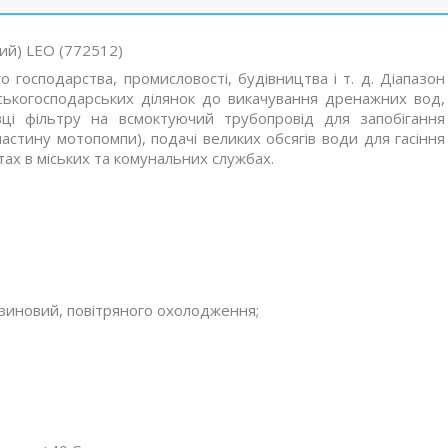
ий) LEO (772512)
о господарства, промисловості, будівництва і т. д. Діапазон
ськогосподарських ділянок до викачування дренажних вод,
овці фільтру на всмоктуючий трубопровід для запобігання
астину мотопомпи), подачі великих обсягів води для гасіння
тах в міських та комунальних службах.
зиновий, повітряного охолодження;