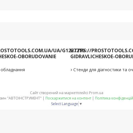
ROSTOTOOLS.COM.UA/UA/G1227210-
HTTPS://PROSTOTOOLS.C
HESKOE-OBORUDOVANIE
GIDRAVLICHESKOE-OBORU
е обладнання
Стенди для діагностики та 
Сайт створений на маркетплейсі
Prom.ua
Магазин "АВТОІНСТРУМЕНТ" |
Поскаржитися на контент
|
Політика конфіденцій
Select Language
▼