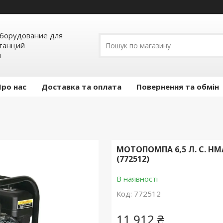
борудование для
станций
я
Про нас
Доставка та оплата
Повернення та обмін
МОТОПОМПА 6,5 Л. С. HM
(772512)
В наявності
Код:
772512
11 912 ₴