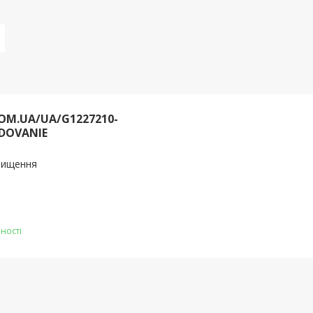
OM.UA/UA/G1227210-
DOVANIE
очищення
ності