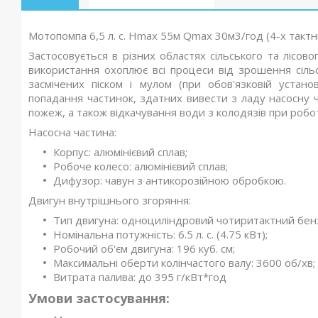
Мотопомпа 6,5 л. с. Hmax 55м Qmax 30м3/год (4-х тактн
Застосовується в різних областях сільського та лісовог
використання охоплює всі процеси від зрошення сіль
засмічених піском і мулом (при обов'язковій устан
попадання частинок, здатних вивести з ладу насосну ч
пожеж, а також відкачування води з колодязів при робо
Насосна частина:
Корпус: алюмінієвий сплав;
Робоче колесо: алюмінієвий сплав;
Дифузор: чавун з антикорозійною обробкою.
Двигун внутрішнього згоряння:
Тип двигуна: одноциліндровий чотиритактний бен
Номінальна потужність: 6.5 л. с. (4.75 кВт);
Робочий об'єм двигуна: 196 куб. см;
Максимальні оберти колінчастого валу: 3600 об/хв;
Витрата палива: до 395 г/кВт*год
Умови застосування: