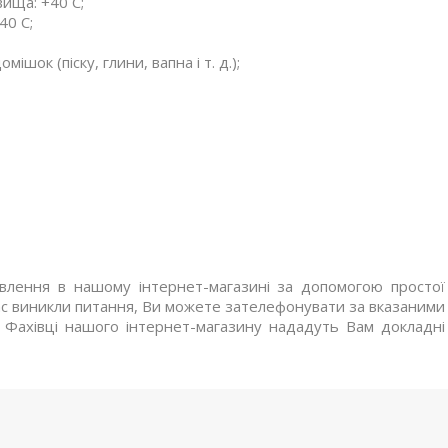
ища: +40 C;
40 C;
ок (піску, глини, вапна і т. д.);
лення в нашому інтернет-магазині за допомогою простої
Вас виникли питання, Ви можете зателефонувати за вказаними
 Фахівці нашого інтернет-магазину нададуть Вам докладні