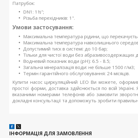
Патрубок:
DN1: 1½";
Різьба перехідників: 1".
Умови застосування:
Максимальна температура рідини, що перекачуєтьс
Максимальна температура навколишнього середов
Допустимий тиск в системі: до 10 бар;
Тільки для чистої води без абразивосодержащих доміш
Водневий показник води (pH): 6.5 - 8.5;
Загальна мінералізація води: не більше 1500 г/м3;
Термін гарантійного обслуговування: 24 місяців.
Купити насос циркуляційний LEO Ви можете, оформи
простої форми, доставка здійснюється по всій Україні
вказаними номерами телефонів або замовити зворотні
докладні консультації та допоможуть зробити правильн
ІНФОРМАЦІЯ ДЛЯ ЗАМОВЛЕННЯ