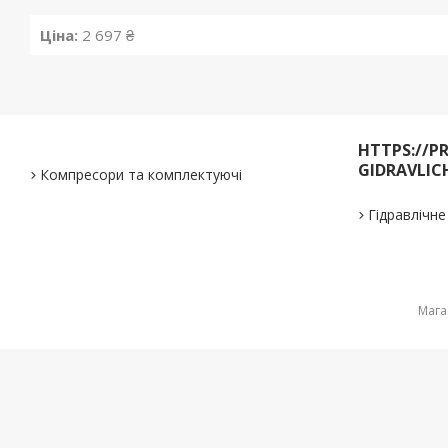
Ціна:
2 697 ₴
HTTPS://P
GIDRAVLIC
Компресори та комплектуючі
Гідравлічн