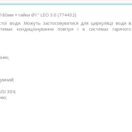
80мм + гайки Ø1" LEO 3.0 (774432)
стої води. Можуть застосовуватися для циркуляції води в
темах кондиціонування повітря і в системах гарячого
інію;
шумний;
ISI 304;
нію;