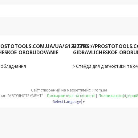
ROSTOTOOLS.COM.UA/UA/G1227210-
HTTPS://PROSTOTOOLS.C
HESKOE-OBORUDOVANIE
GIDRAVLICHESKOE-OBORU
е обладнання
Стенди для діагностики та 
Сайт створений на маркетплейсі
Prom.ua
Магазин "АВТОІНСТРУМЕНТ" |
Поскаржитися на контент
|
Політика конфіденцій
Select Language
▼