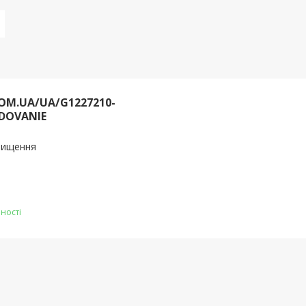
OM.UA/UA/G1227210-
DOVANIE
очищення
ності