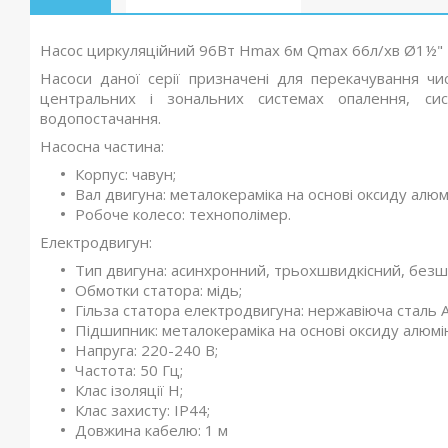
Насос циркуляційний 96Вт Hmax 6м Qmax 66л/хв Ø1½" 1
Насоси даної серії призначені для перекачування чи
центральних і зональних системах опалення, сис
водопостачання.
Насосна частина:
Корпус: чавун;
Вал двигуна: металокераміка на основі оксиду алюм
Робоче колесо: технополімер.
Електродвигун:
Тип двигуна: асинхронний, трьохшвидкісний, без
Обмотки статора: мідь;
Гільза статора електродвигуна: нержавіюча сталь A
Підшипник: металокераміка на основі оксиду алюмі
Напруга: 220-240 В;
Частота: 50 Гц;
Клас ізоляції Н;
Клас захисту: IP44;
Довжина кабелю: 1 м