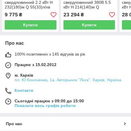
свердловинний 2.2 кВт H
свердловинний 380В 5.5
свер
232(180)м Q 55(33)л/хв
кВт H 214(140)м Q
кВт 
Ø102мм AQUATICA
180(130)л/хв Ø102мм
180(
9 775
23 294
28 
₴
₴
(DONGYIN) (777127)
AQUATICA (DONGYIN)
AQU
(7771573)
(777
Купити
Купити
Про нас
100% позитивних з 145 відгуків за рік
Працює з 15.02.2012
м. Харків
пл. Ю.Кононенка, 1а, Авторынок "Лоск", Харків, Україна
Контакти
Сьогодні працює з 09:00 до 15:00
Показати весь графік роботи
Про нас