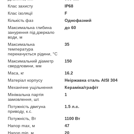
Клас захисту
IP68
Клас ізоляції
F
Кількість фаз
Однофазний
Максимальна глибина
до 60
занурення під дзеркало
води, м
Максимальна
35
температура
перекачується рідини, °C
Максимальний діаметр
150
свердловини, мм
Маса, кг
16.2
Матеріал корпусу
Неіржавка сталь AISI 304
Механічне ущільнення
Кераміка/графіт
Мінімальна партія
1
замовлення, шт.
Потужність двигуна
1.5 л.с.
приводу, к.с.
Потужність, Вт
1100 Вт
Напор max, м
47
Напор min, м
20