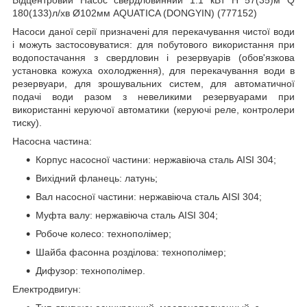
180(133)л/хв Ø102мм AQUATICA (DONGYIN) (777152)
Насоси даної серії призначені для перекачування чистої води
і можуть застосовуватися: для побутового використання при
водопостачання з свердловин і резервуарів (обов'язкова
установка кожуха охолодження), для перекачування води в
резервуари, для зрошувальних систем, для автоматичної
подачі води разом з невеликими резервуарами при
використанні керуючої автоматики (керуючі реле, контролери
тиску).
Насосна частина:
Корпус насосної частини: нержавіюча сталь AISI 304;
Вихідний фланець: латунь;
Вал насосної частини: нержавіюча сталь AISI 304;
Муфта валу: нержавіюча сталь AISI 304;
Робоче колесо: технополімер;
Шайба фасонна розділова: технополімер;
Дифузор: технополімер.
Електродвигун: