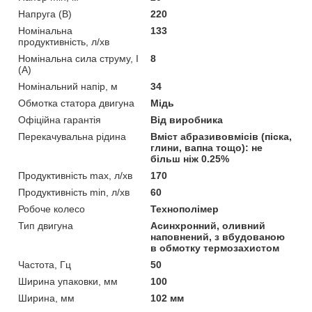
Напруга (В)
220
Номінальна
133
продуктивність, л/хв
Номінальна сила струму, I
8
(А)
Номінальний напір, м
34
Обмотка статора двигуна
Мідь
Офіційна гарантія
Від виробника
Перекачувальна рідина
Вміст абразивовмісів (піска,
глини, вапна тощо): не
більш ніж 0.25%
Продуктивність max, л/хв
170
Продуктивність min, л/хв
60
Робоче колесо
Технополімер
Тип двигуна
Асинхронний, оливний
наповнений, з вбудованою
в обмотку термозахистом
Частота, Гц
50
Ширина упаковки, мм
100
Ширина, мм
102 мм