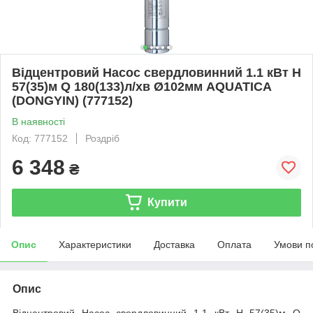
Відцентровий Насос свердловинний 1.1 кВт H
57(35)м Q 180(133)л/хв Ø102мм AQUATICA
(DONGYIN) (777152)
В наявності
Код: 777152
Роздріб
6 348
₴
Купити
Опис
Характеристики
Доставка
Оплата
Умови п
Опис
Відцентровий Насос свердловинний 1.1 кВт H 57(35)м Q