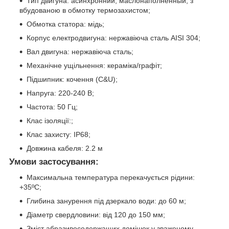
Тип двигуна: асинхронний, маслонаполненный, з
вбудованою в обмотку термозахистом;
Обмотка статора: мідь;
Корпус електродвигуна: нержавіюча сталь AISI 304;
Вал двигуна: нержавіюча сталь;
Механічне ущільнення: кераміка/графіт;
Підшипник: кочення (C&U);
Напруга: 220-240 В;
Частота: 50 Гц;
Клас ізоляції:;
Клас захисту: IP68;
Довжина кабеля: 2.2 м
Умови застосування:
Максимальна температура перекачується рідини:
+35ºС;
Глибина занурення під дзеркало води: до 60 м;
Діаметр свердловини: від 120 до 150 мм;
Зміст абразивосодержащих домішок у зваженому