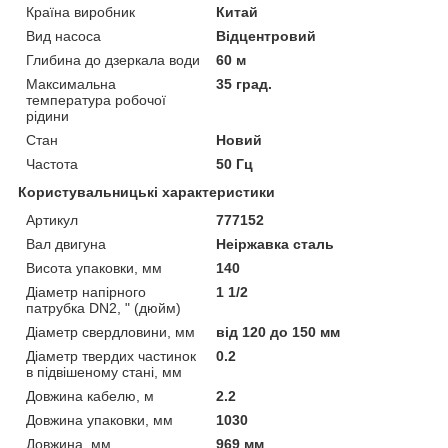
Країна виробник
Китай
Вид насоса
Відцентровий
Глибина до дзеркала води
60 м
Максимальна
35 град.
температура робочої
рідини
Стан
Новий
Частота
50 Гц
Користувальницькі характеристики
Артикул
777152
Вал двигуна
Неіржавка сталь
Висота упаковки, мм
140
Діаметр напірного
1 1/2
патрубка DN2, " (дюйм)
Діаметр свердловини, мм
від 120 до 150 мм
Діаметр твердих частинок
0.2
в підвішеному стані, мм
Довжина кабелю, м
2.2
Довжина упаковки, мм
1030
Довжина, мм
969 мм