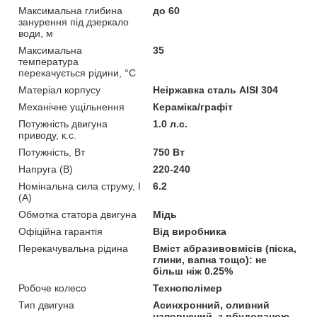
Максимальна глибина
до 60
занурення під дзеркало
води, м
Максимальна
35
температура
перекачується рідини, °C
Матеріал корпусу
Неіржавка сталь AISI 304
Механічне ущільнення
Кераміка/графіт
Потужність двигуна
1.0 л.с.
приводу, к.с.
Потужність, Вт
750 Вт
Напруга (В)
220-240
Номінальна сила струму, I
6.2
(А)
Обмотка статора двигуна
Мідь
Офіційна гарантія
Від виробника
Перекачувальна рідина
Вміст абразивовмісів (піска,
глини, вапна тощо): не
більш ніж 0.25%
Робоче колесо
Технополімер
Тип двигуна
Асинхронний, оливний
наповнений, з вбудованою