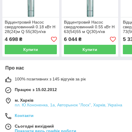
Відцентровий Насос
Відцентровий Насос
Відц
свердловинний 0.18 кВт H
свердловинний 0.55 кВт H
свер
28(24)м Q 55(30)л/хв
63(54)55 м Q(30)л/хв
73(5
Ø102мм (кабель 20м)
Ø102мм (кабель 40м)
Ø10
4 698
6 044
5 3
₴
₴
AQUATICA (DONGYIN)
AQUATICA (DONGYIN)
(DON
(777440)
(777445)
Купити
Купити
Про нас
100% позитивних з 145 відгуків за рік
Працює з 15.02.2012
м. Харків
пл. Ю.Кононенка, 1а, Авторынок "Лоск", Харків, Україна
Контакти
Сьогодні вихідний
Показати весь графік роботи