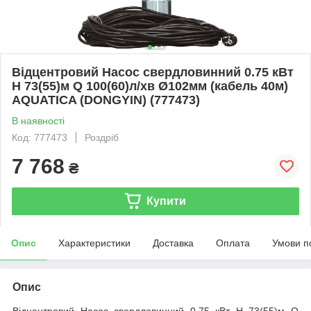
Відцентровий Насос свердловинний 0.75 кВт
H 73(55)м Q 100(60)л/хв Ø102мм (кабель 40м)
AQUATICA (DONGYIN) (777473)
В наявності
Код: 777473
Роздріб
7 768
₴
Купити
Опис
Характеристики
Доставка
Оплата
Умови п
Опис
Відцентровий Насос свердловинний 0.75 кВт H 73(55)м Q