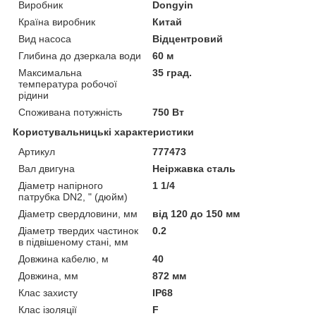
Виробник
Dongyin
Країна виробник
Китай
Вид насоса
Відцентровий
Глибина до дзеркала води
60 м
Максимальна
35 град.
температура робочої
рідини
Споживана потужність
750 Вт
Користувальницькі характеристики
Артикул
777473
Вал двигуна
Неіржавка сталь
Діаметр напірного
1 1/4
патрубка DN2, " (дюйм)
Діаметр свердловини, мм
від 120 до 150 мм
Діаметр твердих частинок
0.2
в підвішеному стані, мм
Довжина кабелю, м
40
Довжина, мм
872 мм
Клас захисту
IP68
Клас ізоляції
F