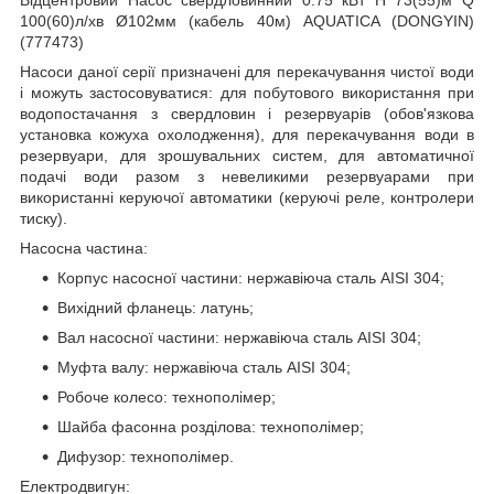
100(60)л/хв Ø102мм (кабель 40м) AQUATICA (DONGYIN)
(777473)
Насоси даної серії призначені для перекачування чистої води
і можуть застосовуватися: для побутового використання при
водопостачання з свердловин і резервуарів (обов'язкова
установка кожуха охолодження), для перекачування води в
резервуари, для зрошувальних систем, для автоматичної
подачі води разом з невеликими резервуарами при
використанні керуючої автоматики (керуючі реле, контролери
тиску).
Насосна частина:
Корпус насосної частини: нержавіюча сталь AISI 304;
Вихідний фланець: латунь;
Вал насосної частини: нержавіюча сталь AISI 304;
Муфта валу: нержавіюча сталь AISI 304;
Робоче колесо: технополімер;
Шайба фасонна розділова: технополімер;
Дифузор: технополімер.
Електродвигун: