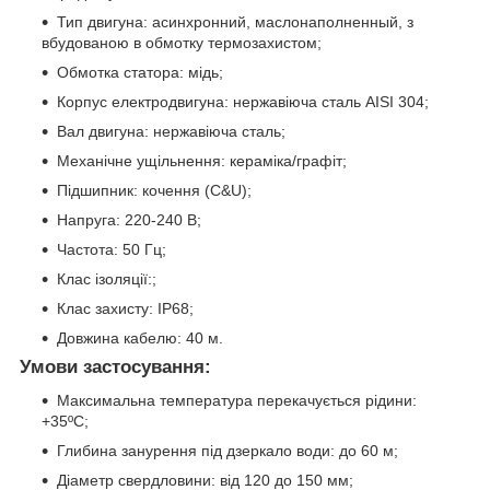
Тип двигуна: асинхронний, маслонаполненный, з
вбудованою в обмотку термозахистом;
Обмотка статора: мідь;
Корпус електродвигуна: нержавіюча сталь AISI 304;
Вал двигуна: нержавіюча сталь;
Механічне ущільнення: кераміка/графіт;
Підшипник: кочення (C&U);
Напруга: 220-240 В;
Частота: 50 Гц;
Клас ізоляції:;
Клас захисту: IP68;
Довжина кабелю: 40 м.
Умови застосування:
Максимальна температура перекачується рідини:
+35ºС;
Глибина занурення під дзеркало води: до 60 м;
Діаметр свердловини: від 120 до 150 мм;