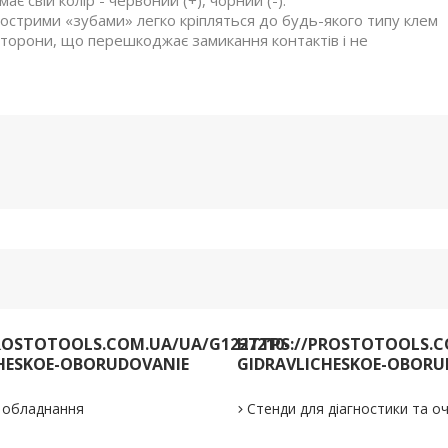
є свій колір - червоний (+), чорний (-).
гострими «зубами» легко кріпляться до будь-якого типу клем
 сторони, що перешкоджає замикання контактів і не
ROSTOTOOLS.COM.UA/UA/G1227210-
HTTPS://PROSTOTOOLS.C
HESKOE-OBORUDOVANIE
GIDRAVLICHESKOE-OBORU
е обладнання
Стенди для діагностики та 