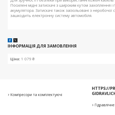
Для зручності і безпеки при використанні кожен кабель ма
Посилені мідні затискачі з широким кутом захоплення і 
акумулятора. Затискачі також заізольовані з неробочої
зашкодить електронну систему автомобіля.
ІНФОРМАЦІЯ ДЛЯ ЗАМОВЛЕННЯ
Ціна:
1 079 ₴
HTTPS://P
GIDRAVLIC
Компресори та комплектуючі
Гідравлічн