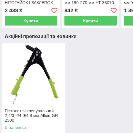
НІТОГАЙОК І ЗАКЛЕПОК
мм 190-270 мм YT-36070
мм 
L= 260 ММ YATO YT-
2 438
842
1 3
₴
₴
36091
Купити
Купити
Акційні пропозиції та новинки
Пістолет заклепувальний
2,4/3,2/4,0/4,8 мм Alloid GR-
2300
В наявності