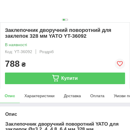
Заклепочник дворучний поворотний для
заклепок 328 мм YATO YT-36092
В наявності
Код: YT-36092
Роздріб
788
₴
Купити
Опис
Характеристики
Доставка
Оплата
Умови п
Опис
Заклепочник дворучний поворотний YATO для
заклепок Ø=3.2, 4, 4.8, 6.4 мм 328 мм