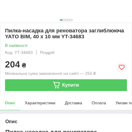
Пилка-насадка для реноватора заглиблююча
YATO BIM, 40 х 10 мм YT-34683
В наявності
Код: YT-34683
Роздріб
204
₴
Мінімальна сума замовлення на сайті — 250 ₴
Купити
Опис
Характеристики
Доставка
Оплата
Умови п
Опис
Пилка-насадка для реноватора