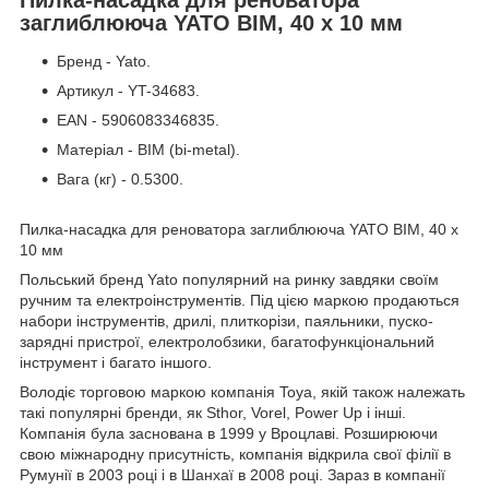
заглиблююча YATO BIM, 40 х 10 мм
Бренд - Yato.
Артикул - YT-34683.
EAN - 5906083346835.
Матеріал - BIM (bi-metal).
Вага (кг) - 0.5300.
Пилка-насадка для реноватора заглиблююча YATO BIM, 40 х
10 мм
Польський бренд Yato популярний на ринку завдяки своїм
ручним та електроінструментів. Під цією маркою продаються
набори інструментів, дрилі, плиткорізи, паяльники, пуско-
зарядні пристрої, електролобзики, багатофункціональний
інструмент і багато іншого.
Володіє торговою маркою компанія Toya, якій також належать
такі популярні бренди, як Sthor, Vorel, Power Up і інші.
Компанія була заснована в 1999 у Вроцлаві. Розширюючи
свою міжнародну присутність, компанія відкрила свої філії в
Румунії в 2003 році і в Шанхаї в 2008 році. Зараз в компанії