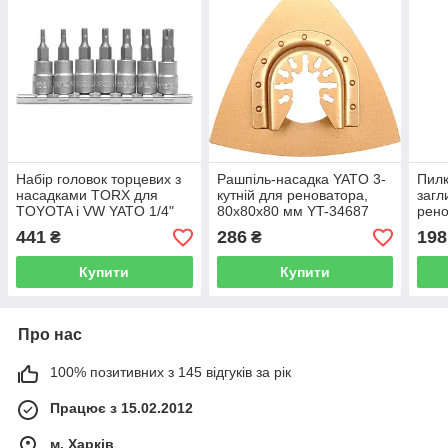
Набір головок торцевих з
Рашпіль-насадка YATO 3-
Пилк
насадками TORX для
кутній для реноватора,
загл
TOYOTA і VW YATO 1/4"
80х80х80 мм YT-34687
рено
TS10-TS40 7 шт YT-0461
YT-
441
286
198
₴
₴
Купити
Купити
Про нас
100% позитивних з 145 відгуків за рік
Працює з 15.02.2012
м. Харків