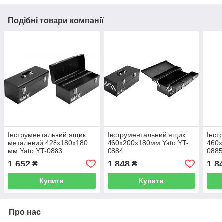
Подібні товари компанії
Інструментальний ящик
Інструментальний ящик
Інст
металевий 428х180х180
460х200х180мм Yato YT-
460х
мм Yato YT-0883
0884
088
1 652
1 848
1 8
₴
₴
Купити
Купити
Про нас