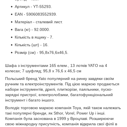
Артикул - YT-55293.
EAN - 5906083552939.
Матеріал - сталевий лист.
Вага (кг) - 92.0000.
Кількість в ящику - 7.
Кількість (шт) - 16.
Розмір (см) - 95,8x76,6x46,5.
Шафа з інструментами 165 елем., 13 лотків YATO на 4
колесах; 7 шуфляд; 95,8 х 76,6 х 46,5 см
Польський бренд Yato популярний на ринку завдяки своїм
ручним та електроінструментів. Під цією маркою продаються
набори інструментів, дрилі, плиткорізи, паяльники, пуско-
зарядні пристрої, електролобзики, багатофункціональний
інструмент і багато іншого.
Володіє торговою маркою компанія Toya, якій також належать
такі популярні бренди, як Sthor, Vorel, Power Up і інші.
Компанія була заснована в 1999 у Вроцлаві. Розширюючи
свою міжнародну присутність, компанія відкрила свої філії в