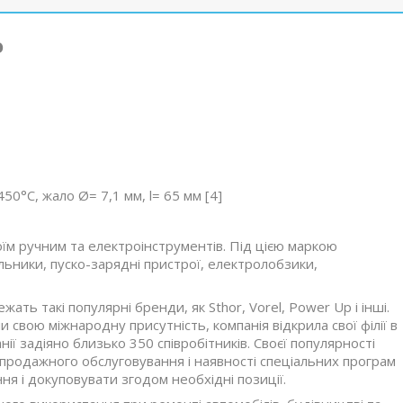
o
50°С, жало Ø= 7,1 мм, l= 65 мм [4]
їм ручним та електроінструментів. Під цією маркою
льники, пуско-зарядні пристрої, електролобзики,
ать такі популярні бренди, як Sthor, Vorel, Power Up і інші.
свою міжнародну присутність, компанія відкрила свої філії в
анії задіяно близько 350 співробітників. Своєї популярності
ляпродажного обслуговування і наявності спеціальних програм
ня і докуповувати згодом необхідні позиції.