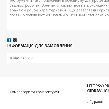
Інструменти Yato призначені в основному для професійн
садових роботах. Вони виготовляються з високоміцних ма
вражаючі робочі характеристики, що дозволяє використ
постійно поповнюється новими рішеннями і становить в
ІНФОРМАЦІЯ ДЛЯ ЗАМОВЛЕННЯ
Ціна:
2 692 ₴
HTTPS://P
GIDRAVLIC
Компресори та комплектуючі
Гідравлічн