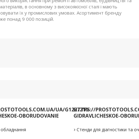
ого використання при ремонті автомобілів, будівництві та
теріалів, в основному з високоякісної сталі і мають
овувати їх у промислових умовах. Асортимент бренду
же понад 9 000 позицій.
ROSTOTOOLS.COM.UA/UA/G1227210-
HTTPS://PROSTOTOOLS.C
HESKOE-OBORUDOVANIE
GIDRAVLICHESKOE-OBORU
е обладнання
Стенди для діагностики та 