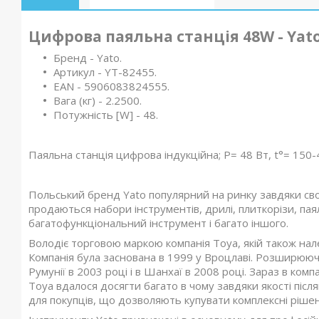
Цифрова паяльна станція 48W - Yat
Бренд - Yato.
Артикул - YT-82455.
EAN - 5906083824555.
Вага (кг) - 2.2500.
Потужність [W] - 48.
Паяльна станція цифрова індукційна; Р= 48 Вт, t°= 150-4
Польський бренд Yato популярний на ринку завдяки сво
продаються набори інструментів, дрилі, плиткорізи, пая
багатофункціональний інструмент і багато іншого.
Володіє торговою маркою компанія Toya, якій також належ
Компанія була заснована в 1999 у Вроцлаві. Розширюючи 
Румунії в 2003 році і в Шанхаї в 2008 році. Зараз в комп
Toya вдалося досягти багато в чому завдяки якості піс
для покупців, що дозволяють купувати комплексні рішен