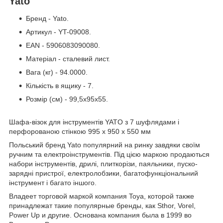
Yato
Бренд - Yato.
Артикул - YT-09008.
EAN - 5906083090080.
Матеріал - сталевий лист.
Вага (кг) - 94.0000.
Кількість в ящику - 7.
Розмір (см) - 99,5x95x55.
Шафа-візок для інструментів YATO з 7 шуфлядами і
перфорованою стінкою 995 x 950 x 550 мм
Польський бренд Yato популярний на ринку завдяки своїм
ручним та електроінструментів. Під цією маркою продаються
набори інструментів, дрилі, плиткорізи, паяльники, пуско-
зарядні пристрої, електролобзики, багатофункціональний
інструмент і багато іншого.
Владеет торговой маркой компания Toya, которой также
принадлежат такие популярные бренды, как Sthor, Vorel,
Power Up и другие. Основана компания была в 1999 во