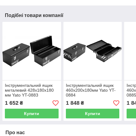
Подібні товари компанії
Інструментальний ящик
Інструментальний ящик
Інст
металевий 428х180х180
460х200х180мм Yato YT-
460х
мм Yato YT-0883
0884
088
1 652
1 848
1 8
₴
₴
Купити
Купити
Про нас