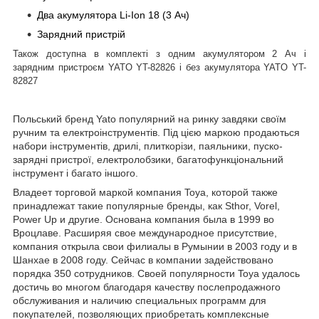
Два акумулятора Li-Ion 18 (3 Ач)
Зарядний пристрій
Також доступна в комплекті з одним акумулятором 2 Ач і
зарядним пристроєм YATO YT-82826 і без акумулятора YATO YT-
82827
Польський бренд Yato популярний на ринку завдяки своїм
ручним та електроінструментів. Під цією маркою продаються
набори інструментів, дрилі, плиткорізи, паяльники, пуско-
зарядні пристрої, електролобзики, багатофункціональний
інструмент і багато іншого.
Владеет торговой маркой компания Toya, которой также
принадлежат такие популярные бренды, как Sthor, Vorel,
Power Up и другие. Основана компания была в 1999 во
Вроцлаве. Расширяя свое международное присутствие,
компания открыла свои филиалы в Румынии в 2003 году и в
Шанхае в 2008 году. Сейчас в компании задействовано
порядка 350 сотрудников. Своей популярности Toya удалось
достичь во многом благодаря качеству послепродажного
обслуживания и наличию специальных программ для
покупателей, позволяющих приобретать комплексные