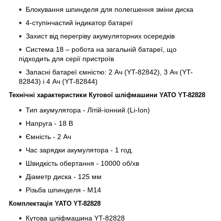
Блокування шпинделя для полегшення зміни диска
4-ступінчастий індикатор батареї
Захист від перегріву акумуляторних осередків
Система 18 – робота на загальній батареї, що
підходить для серії пристроїв
Запасні батареї ємністю: 2 Ач (YT-82842), 3 Ач (YT-
82843) і 4 Ач (YT-82844)
Технічні характеристики Кутової шліфмашини YATO YT-82828
Тип акумулятора - Літій-іонний (Li-Ion)
Напруга - 18 В
Ємність - 2 Ач
Час зарядки акумулятора - 1 год.
Швидкість обертання - 10000 об/хв
Діаметр диска - 125 мм
Різьба шпинделя - М14
Комплектація YATO YT-82828
Кутова шліфмашина YT-82828