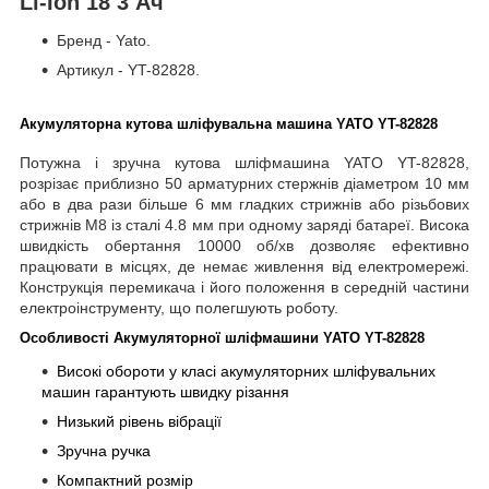
Li-Ion 18 3 Ач
Бренд - Yato.
Артикул - YT-82828.
Акумуляторна кутова шліфувальна машина YATO YT-82828
Потужна і зручна кутова шліфмашина YATO YT-82828,
розрізає приблизно 50 арматурних стержнів діаметром 10 мм
або в два рази більше 6 мм гладких стрижнів або різьбових
стрижнів M8 із сталі 4.8 мм при одному заряді батареї. Висока
швидкість обертання 10000 об/хв дозволяє ефективно
працювати в місцях, де немає живлення від електромережі.
Конструкція перемикача і його положення в середній частини
електроінструменту, що полегшують роботу.
Особливості Акумуляторної шліфмашини YATO YT-82828
Високі обороти у класі акумуляторних шліфувальних
машин гарантують швидку різання
Низький рівень вібрації
Зручна ручка
Компактний розмір