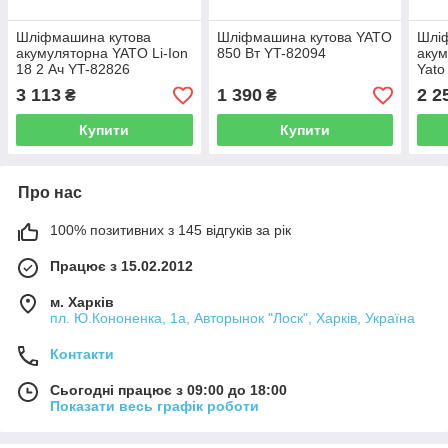
Шліфмашина кутова
Шліфмашина кутова YATO
Шлі
акумуляторна YATO Li-Ion
850 Вт YT-82094
акум
18 2 Ач YT-82826
Yato
акум
3 113
1 390
2 2
₴
₴
76/1
Купити
Купити
Про нас
100% позитивних з 145 відгуків за рік
Працює з 15.02.2012
м. Харків
пл. Ю.Кононенка, 1а, Авторынок "Лоск", Харків, Україна
Контакти
Сьогодні працює з 09:00 до 18:00
Показати весь графік роботи