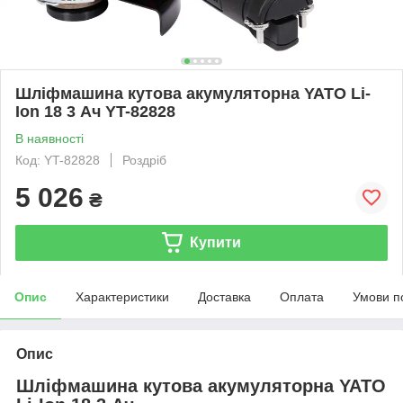
Шліфмашина кутова акумуляторна YATO Li-
Ion 18 3 Ач YT-82828
В наявності
Код: YT-82828
Роздріб
5 026
₴
Купити
Опис
Характеристики
Доставка
Оплата
Умови п
Опис
Шліфмашина кутова акумуляторна YATO