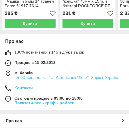
«Чашка» 76 мм 14 граней
"кришка" 73мм х 15гр, в
30 п
Force 61917-7614
блістері ROCKFORCE RF-
Fors
10687315 (код 26728)
4729
285
231
2 3
₴
₴
Купити
Купити
Про нас
100% позитивних з 145 відгуків за рік
Працює з 15.02.2012
м. Харків
пл. Ю.Кононенка, 1а, Авторынок "Лоск", Харків, Україна
Контакти
Сьогодні працює з 09:00 до 18:00
Показати весь графік роботи
Про нас