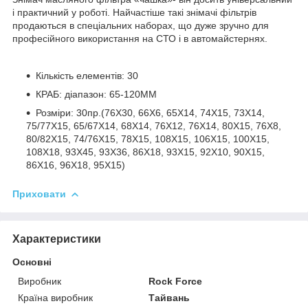
і практичний у роботі. Найчастіше такі знімачі фільтрів
продаються в спеціальних наборах, що дуже зручно для
професійного використання на СТО і в автомайстернях.
Кількість елементів: 30
КРАБ: діапазон: 65-120ММ
Розміри: 30пр.(76Х30, 66Х6, 65Х14, 74Х15, 73Х14,
75/77Х15, 65/67Х14, 68Х14, 76Х12, 76Х14, 80Х15, 76Х8,
80/82Х15, 74/76Х15, 78Х15, 108Х15, 106Х15, 100Х15,
108Х18, 93Х45, 93Х36, 86Х18, 93Х15, 92Х10, 90Х15,
86Х16, 96Х18, 95Х15)
Приховати
Характеристики
Основні
Виробник
Rock Force
Країна виробник
Тайвань