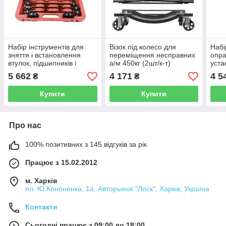
Набір інструментів для
Візок під колесо для
Набі
зняття і встановлення
переміщення несправних
опра
втулок, підшипників і
а/м 450кг (2шт/к-т)
уста
сайлентблоків
Forsage F-TRF0322 (код
Fors
5 662
4 171
4 5
₴
₴
універсальний Forsage F-
48750)
2644
933T1 (код 5101)
Купити
Купити
Про нас
100% позитивних з 145 відгуків за рік
Працює з 15.02.2012
м. Харків
пл. Ю.Кононенка, 1а, Авторынок "Лоск", Харків, Україна
Контакти
Сьогодні працює з 09:00 до 18:00