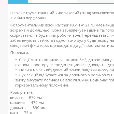
Візок інструментальний 7-полицевий (синя) укомплекто
+ 2 бічні перфорації
Інструментальний візок Partner PA-1141217B має найш
зокрема й домашньої. Вона забезпечує надійне та, голо
скористатися в будь-якій робочій зоні. Переміщається
забезпечують стійкість і одночасно рух у будь-якому на
спеціальні фіксатори, що входять до дії простим натис
Переваги:
Секції мають розміри за схемою 5+2, даючи змогу з
економії простору всередині ящиків є відповідні відсік
Полиці мають вбудований замок, завдяки якому од
Рух секцій відбувається за допомогою роликових 
змогу висувати полички на всю глибину. Водночас по
горизонтальному положенні.
Розмір візка:
висота — 970 мм
ширина — 470 мм
довжина — 890 мм
вага — 75 кг.