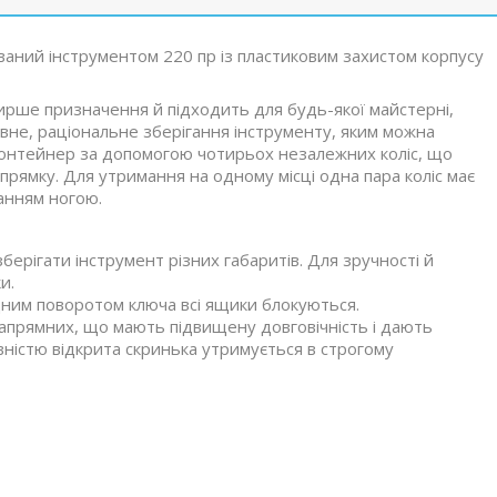
ваний інструментом 220 пр із пластиковим захистом корпусу
ирше призначення й підходить для будь-якої майстерні,
вне, раціональне зберігання інструменту, яким можна
 контейнер за допомогою чотирьох незалежних коліс, що
прямку. Для утримання на одному місці одна пара коліс має
канням ногою.
берігати інструмент різних габаритів. Для зручності й
и.
ним поворотом ключа всі ящики блокуються.
напрямних, що мають підвищену довговічність і дають
вністю відкрита скринька утримується в строгому