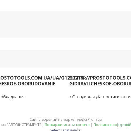
ROSTOTOOLS.COM.UA/UA/G1227210-
HTTPS://PROSTOTOOLS.C
HESKOE-OBORUDOVANIE
GIDRAVLICHESKOE-OBORU
е обладнання
Стенди для діагностики та 
Сайт створений на маркетплейсі
Prom.ua
Магазин "АВТОІНСТРУМЕНТ" |
Поскаржитися на контент
|
Політика конфіденцій
Select Language
▼