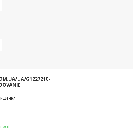
OM.UA/UA/G1227210-
DOVANIE
очищення
ності