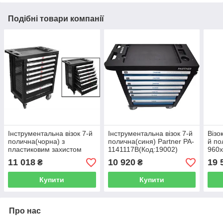
Подібні товари компанії
Інструментальна візок 7-й
Інструментальна візок 7-й
Візо
полична(чорна) з
полична(синя) Partner PA-
й по
пластиковим захистом
1141117B(Код:19002)
960
корпусу Rock Force RF-
FOR
11 018
10 920
19 
₴
₴
1141117 (Код:15631)
5812
Купити
Купити
Про нас