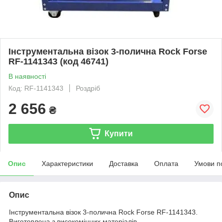
Інструментальна візок 3-полична Rock Forse
RF-1141343 (код 46741)
В наявності
Код: RF-1141343
Роздріб
2 656
₴
Купити
Опис
Характеристики
Доставка
Оплата
Умови п
Опис
Інструментальна візок 3-полична Rock Forse RF-1141343.
Виготовлена з високоміцних матеріалів.