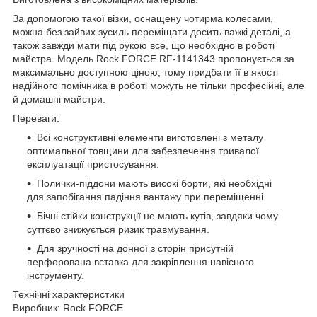
За допомогою такої візки, оснащену чотирма колесами,
можна без зайвих зусиль переміщати досить важкі деталі, а
також завжди мати під рукою все, що необхідно в роботі
майстра. Модель Rock FORCE RF-1141343 пропонується за
максимально доступною ціною, тому придбати її в якості
надійного помічника в роботі можуть не тільки професійні, але
й домашні майстри.
Переваги:
Всі конструктивні елементи виготовлені з металу
оптимальної товщини для забезпечення тривалої
експлуатації пристосування.
Полички-піддони мають високі борти, які необхідні
для запобігання падіння вантажу при переміщенні.
Бічні стійки конструкції не мають кутів, завдяки чому
суттєво знижується ризик травмування.
Для зручності на донної з сторін присутній
перфорована вставка для закріплення навісного
інструменту.
Технічні характеристики
Виробник: Rock FORCE