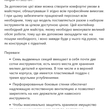
За допомогою цієї візки можна створити комфортні умови в
майстерні, облаштувавши її згідно всім професійним вимогам.
І при цьому забезпечити працюючий персонал всім
необхідним, тому що модель поставляється разом з набором
інструментів за цілком доступною ціною. Цей контейнер
необхідний для майстра, якому необхідно виконувати великий
обсяг роботи, тому що він допоможе заощадити час на
пошуки необхідного, і воно завжди буде у нього під рукою, так
як конструкція є підкатний.
Переваги:
Семь выдвижных секций вмещают в себя почти две
сотни инструментов, есть много места для хранения
мелких деталей и крепежа. В том числе и в верхней
части корпуса, где имеется пластиковый поддон с
тремя круглыми углублениями.
Перфорированные боковые стенки обеспечат
надлежащую естественную вентиляцию и позволяют
закреплять на них держатели для навесного
инструмента.
Чтобы максимально защитить хранимое имущество