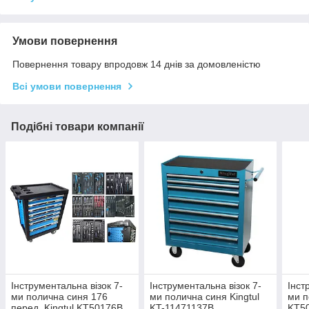
Умови повернення
Повернення товару впродовж 14 днів за домовленістю
Всі умови повернення
Подібні товари компанії
Інструментальна візок 7-
Інструментальна візок 7-
Інст
ми полична синя 176
ми полична синя Kingtul
ми п
перед. Kingtul KT50176B
KT-11471137B
KT5