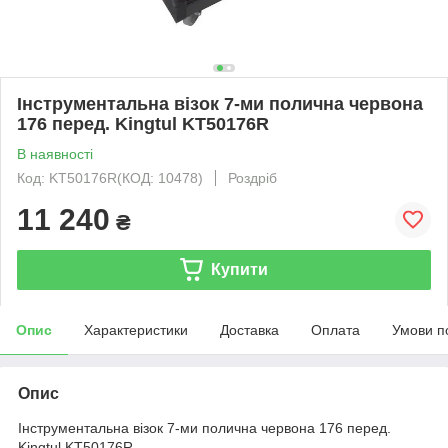
Інструментальна візок 7-ми полична червона
176 перед. Kingtul KT50176R
В наявності
Код: KT50176R(КОД: 10478)
Роздріб
11 240
₴
Купити
Опис
Характеристики
Доставка
Оплата
Умови п
Опис
Інструментальна візок 7-ми полична червона 176 перед.
Kingtul KT50176R .