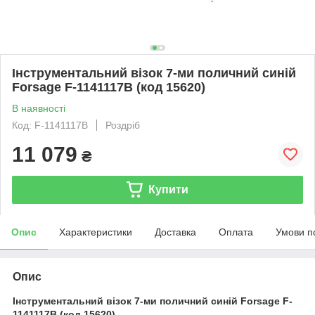
Інструментальний візок 7-ми поличний синій
Forsage F-1141117B (код 15620)
В наявності
Код: F-1141117B
Роздріб
11 079
₴
Купити
Опис
Характеристики
Доставка
Оплата
Умови п
Опис
Інструментальний візок 7-ми поличний синій Forsage F-
1141117B (код 15620)