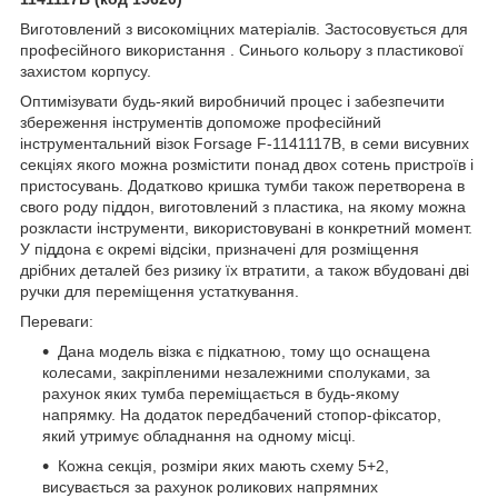
Виготовлений з високоміцних матеріалів. Застосовується для
професійного використання . Синього кольору з пластикової
захистом корпусу.
Оптимізувати будь-який виробничий процес і забезпечити
збереження інструментів допоможе професійний
інструментальний візок Forsage F-1141117B, в семи висувних
секціях якого можна розмістити понад двох сотень пристроїв і
пристосувань. Додатково кришка тумби також перетворена в
свого роду піддон, виготовлений з пластика, на якому можна
розкласти інструменти, використовувані в конкретний момент.
У піддона є окремі відсіки, призначені для розміщення
дрібних деталей без ризику їх втратити, а також вбудовані дві
ручки для переміщення устаткування.
Переваги:
Дана модель візка є підкатною, тому що оснащена
колесами, закріпленими незалежними сполуками, за
рахунок яких тумба переміщається в будь-якому
напрямку. На додаток передбачений стопор-фіксатор,
який утримує обладнання на одному місці.
Кожна секція, розміри яких мають схему 5+2,
висувається за рахунок роликових напрямних