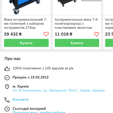
Візок інструментальний 7-
Інструментальна візок 7-й
Інст
ми поличний з набором
полична(чорна) з
ми п
інструментів 274пр
пластиковим захистом
пере
Forsage F-55300 (Код:
корпусу Rock Force RF-
29 432
11 018
23 
₴
₴
51381)
1141117 (Код:15631)
Купити
Купити
Про нас
100% позитивних з 145 відгуків за рік
Працює з 15.02.2012
м. Харків
пл. Ю.Кононенка, 1а, Авторынок "Лоск", Харків, Україна
Контакти
Сьогодні вихідний
Показати весь графік роботи