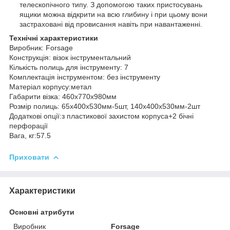
телескопічного типу. З допомогою таких пристосувань
ящики можна відкрити на всю глибину і при цьому вони
застраховані від провисання навіть при навантаженні.
Технічні характеристики
Виробник: Forsage
Конструкція: візок інструментальний
Кількість полиць для інструменту: 7
Комплектація інструментом: без інструменту
Матеріал корпусу:метал
Габарити візка: 460х770х980мм
Розмір полиць: 65х400х530мм-5шт, 140х400х530мм-2шт
Додаткові опції:з пластикової захистом корпуса+2 бічні
перфорації
Вага, кг:57.5
Приховати
Характеристики
Основні атрибути
Виробник
Forsage