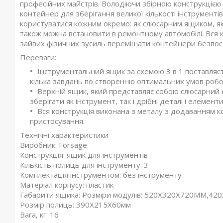
професійних майстрів. Володіючи збірною конструкцією
контейнер для зберігання великої кількості інструменті
користуватися кожним окремо: як слюсарним ящиком, як
також можна встановити в ремонтному автомобілі. Вся 
зайвих фізичних зусиль перемішати контейнери безпосе
Переваги:
Інструментальний ящик за схемою 3 в 1 поставляє
кілька завдань по створенню оптимальних умов робо
Верхній ящик, який представляє собою слюсарний ко
зберігати як інструмент, так і дрібні деталі і елемент
Вся конструкція виконана з металу з додаванням к
пристосування.
Технічні характеристики
Виробник: Forsage
Конструкція: ящик для інструментів
Кількість полиць для інструменту: 3
Комплектація інструментом: без інструменту
Матеріал корпусу: пластик
Габарити ящика: Розміри модулів: 520Х320Х720ММ,4
Розмір полиць: 390Х215Х60мм
Вага, кг: 16