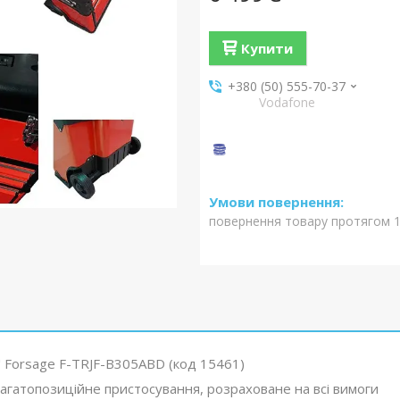
Купити
+380 (50) 555-70-37
Vodafone
повернення товару протягом 1
" Forsage F-TRJF-B305ABD (код 15461)
агатопозиційне пристосування, розраховане на всі вимоги