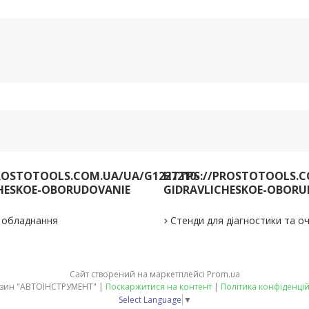
ROSTOTOOLS.COM.UA/UA/G1227210-
HTTPS://PROSTOTOOLS.C
HESKOE-OBORUDOVANIE
GIDRAVLICHESKOE-OBORU
е обладнання
Стенди для діагностики та 
Сайт створений на маркетплейсі
Prom.ua
Магазин "АВТОІНСТРУМЕНТ" |
Поскаржитися на контент
|
Політика конфіденцій
Select Language
▼