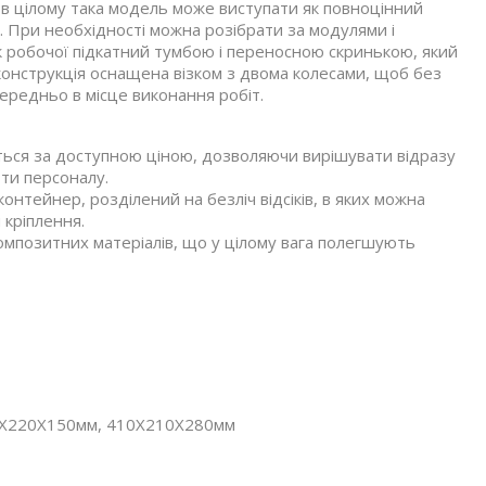
 в цілому така модель може виступати як повноцінний
в. При необхідності можна розібрати за модулями і
 робочої підкатний тумбою і переносною скринькою, який
конструкція оснащена візком з двома колесами, щоб без
редньо в місце виконання робіт.
ться за доступною ціною, дозволяючи вирішувати відразу
ти персоналу.
нтейнер, розділений на безліч відсіків, в яких можна
и кріплення.
омпозитних матеріалів, що у цілому вага полегшують
20Х220Х150мм, 410Х210Х280мм