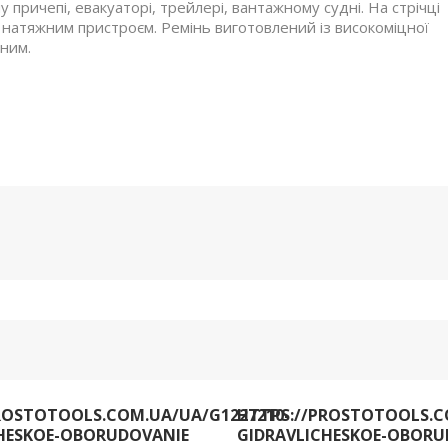
 причепі, евакуаторі, трейлері, вантажному судні. На стрічці
натяжним пристроєм. Ремінь виготовлений із високоміцної
чним.
ROSTOTOOLS.COM.UA/UA/G1227210-
HTTPS://PROSTOTOOLS.C
HESKOE-OBORUDOVANIE
GIDRAVLICHESKOE-OBORU