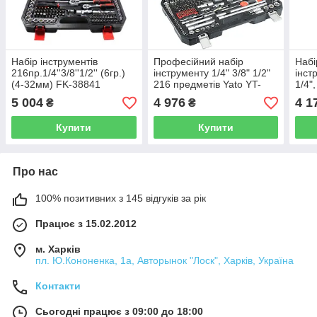
Набір інструментів
Професійний набір
Набі
216пр.1/4''3/8''1/2'' (6гр.)
інструменту 1/4" 3/8" 1/2"
інст
(4-32мм) FK-38841
216 предметів Yato YT-
1/4",
38841
682
5 004
4 976
4 1
₴
₴
Купити
Купити
Про нас
100% позитивних з 145 відгуків за рік
Працює з 15.02.2012
м. Харків
пл. Ю.Кононенка, 1а, Авторынок "Лоск", Харків, Україна
Контакти
Сьогодні працює з 09:00 до 18:00