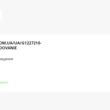
OM.UA/UA/G1227210-
DOVANIE
очищення
ності