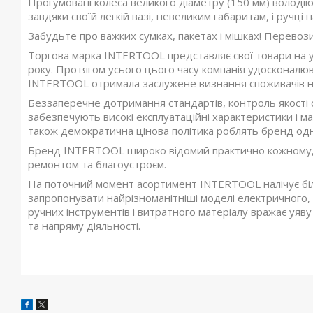
Прогумовані колеса великого діаметру (150 мм) володіют
завдяки своїй легкій вазі, невеликим габаритам, і ручці н
Забудьте про важких сумках, пакетах і мішках! Перевозит
Торгова марка INTERTOOL представляє свої товари на ук
року. Протягом усього цього часу компанія удосконалю
INTERTOOL отримала заслужене визнання споживачів на
Беззаперечне дотримання стандартів, контроль якості 
забезпечують високі експлуатаційні характеристики і м
також демократична цінова політика роблять бренд одн
Бренд INTERTOOL широко відомий практично кожному, чиє
ремонтом та благоустроєм.
На поточний момент асортимент INTERTOOL налічує б
запропонувати найрізноманітніші моделі електричного,
ручних інструментів і витратного матеріалу вражає уяву
та напряму діяльності.