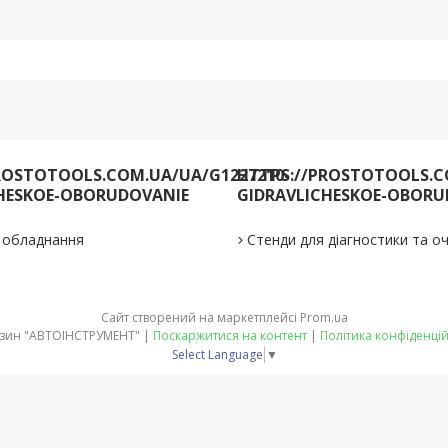
ROSTOTOOLS.COM.UA/UA/G1227210-
HTTPS://PROSTOTOOLS.C
HESKOE-OBORUDOVANIE
GIDRAVLICHESKOE-OBORU
е обладнання
Стенди для діагностики та 
Сайт створений на маркетплейсі
Prom.ua
Магазин "АВТОІНСТРУМЕНТ" |
Поскаржитися на контент
|
Політика конфіденцій
Select Language
▼