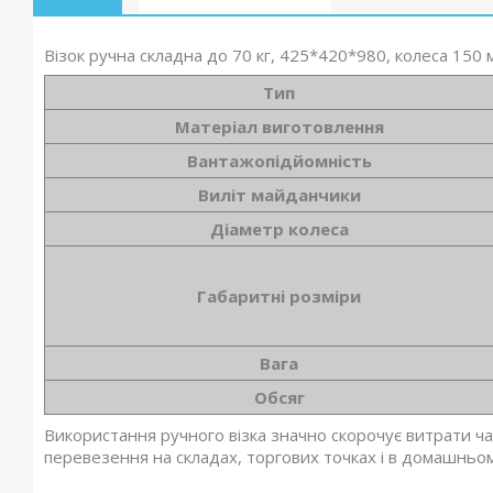
Візок ручна складна до 70 кг, 425*420*980, колеса 150
Тип
Матеріал виготовлення
Вантажопідйомність
Виліт майданчики
Діаметр колеса
Габаритні розміри
Вага
Обсяг
Використання ручного візка значно скорочує витрати ча
перевезення на складах, торгових точках і в домашньом