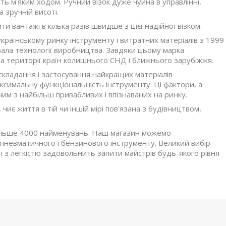
ь м'яким ходом. Ручний візок дуже чуйна в управлінні,
а зручній висоті.
и вантажі в кілька разів швидше з цієї надійної візком.
раїнському ринку інструменту і витратних матеріалів з 1999
вала технології виробництва. Завдяки цьому марка
 території країн колишнього СНД і ближнього зарубіжжя.
складання і застосування найкращих матеріалів
аксимальну функціональність інструменту. Ці фактори, а
им з найбільш привабливих і впізнаваних на ринку.
 життя в тій чи іншій мірі пов'язана з будівництвом,
ільше 4000 найменувань. Наш магазин можемо
 пневматичного і бензинового інструменту. Великий вибір
 і з легкістю задовольнить запити майстрів будь-якого рівня