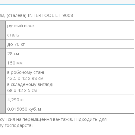
 мм, (сталева) INTERTOOL LT-9008
ручний візок
сталь
до 70 кг
28 см
150 мм
в робочому стані
42,5 х 42 х 98 см
в складеному вигляді
68 х 42 х 5 см
4,290 кг
0,015050 куб. м
су і сил на переміщення вантажів. Підходить для
у господарстві.