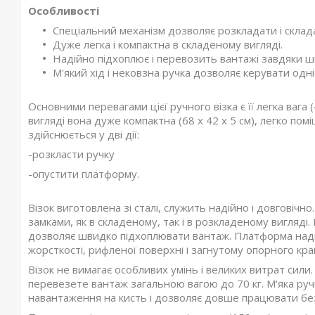
Особливості
Спеціальний механізм дозволяє розкладати і складат
Дуже легка і компактна в складеному вигляді.
Надійно підхоплює і перевозить вантажі завдяки 
М'який хід і нековзна ручка дозволяє керувати одн
Основними перевагами цієї ручного візка є її легка вага 
вигляді вона дуже компактна (68 х 42 х 5 см), легко по
здійснюється у дві дії:
-розкласти ручку
-опустити платформу.
Візок виготовлена зі сталі, служить надійно і довговічно.
замками, як в складеному, так і в розкладеному вигляді
дозволяє швидко підхоплювати вантаж. Платформа надій
жорсткості, рифленої поверхні і загнутому опорного кра
Візок не вимагає особливих умінь і великих витрат сили
перевезете вантаж загальною вагою до 70 кг. М'яка руч
навантаження на кисть і дозволяє довше працювати без