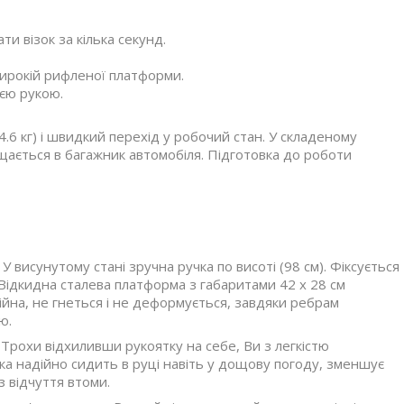
и візок за кілька секунд.
широкій рифленої платформи.
ією рукою.
(4.6 кг) і швидкий перехід у робочий стан. У складеному
міщається в багажник автомобіля. Підготовка до роботи
 У висунутому стані зручна ручка по висоті (98 см). Фіксується
. Відкидна сталева платформа з габаритами 42 х 28 см
на, не гнеться і не деформується, завдяки ребрам
ю.
. Трохи відхиливши рукоятку на себе, Ви з легкістю
ка надійно сидить в руці навіть у дощову погоду, зменшує
 відчуття втоми.