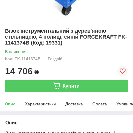
Візок інструментальний з дерев'яною
стільницею, 4 полиці, синій FORCEKRAFT FK-
1141374B (Код: 19331)
В наявності
Код: FK-1141374B
Роздріб
14 706
₴
Купити
Опис
Характеристики
Доставка
Оплата
Умови п
Опис
Візок інструментальний з дерев'яною стільницею, 4