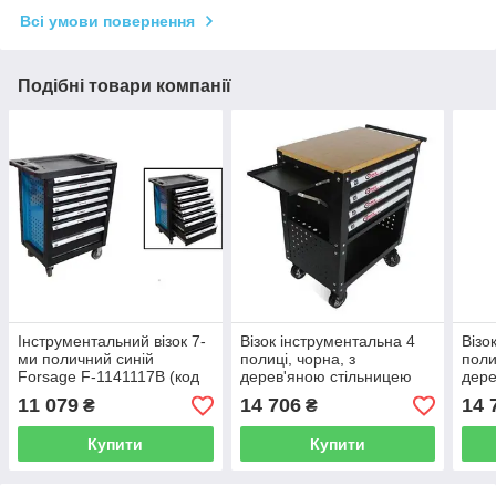
Всі умови повернення
Подібні товари компанії
Інструментальний візок 7-
Візок інструментальна 4
Візо
ми поличний синій
полиці, чорна, з
поли
Forsage F-1141117B (код
дерев'яною стільницею
дере
15620)
FORCEKRAFT FK-
FOR
11 079
14 706
14 
₴
₴
1141374 (код: 19329)
1141
Купити
Купити