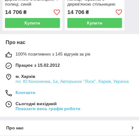
полиці, синій
дерев'яною стільницею
FORCEKRAFT FK-
FORCEKRAF FK-
14 706
14 706
₴
₴
1141374B (Код: 19331)
1141374R (код: 19330)
Купити
Купити
Про нас
100% позитивних з 145 відгуків за рік
Працює з 15.02.2012
м. Харків
пл. Ю.Кононенка, 1а, Авторынок "Лоск", Харків, Україна
Контакти
Сьогодні вихідний
Показати весь графік роботи
Про нас