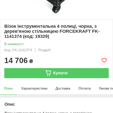
Візок інструментальна 4 полиці, чорна, з
дерев'яною стільницею FORCEKRAFT FK-
1141374 (код: 19329)
В наявності
Код: FK-1141374
Роздріб
14 706
₴
Купити
Опис
Характеристики
Доставка
Оплата
Умови п
Опис
Візок інструментальна 4 полиці, чорна, з дерев'яною