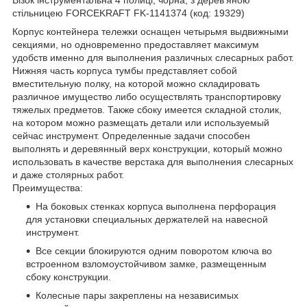
стільницею FORCEKRAFT FK-1141374 (код: 19329)
Корпус контейнера тележки оснащен четырьмя выдвижными
секциями, но одновременно предоставляет максимум
удобств именно для выполнения различных слесарных работ.
Нижняя часть корпуса тумбы представляет собой
вместительную полку, на которой можно складировать
различное имущество либо осуществлять транспортировку
тяжелых предметов. Также сбоку имеется складной столик,
на котором можно размещать детали или используемый
сейчас инструмент. Определенные задачи способен
выполнять и деревянный верх конструкции, который можно
использовать в качестве верстака для выполнения слесарных
и даже столярных работ.
Преимущества:
На боковых стенках корпуса выполнена перфорация
для установки специальных держателей на навесной
инструмент.
Все секции блокируются одним поворотом ключа во
встроенном взломоустойчивом замке, размещенным
сбоку конструкции.
Колесные пары закреплены на независимых