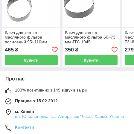
Ключ для зняття
Ключ для зняття
Ключ
масляного фільтра
масляного фільтра 60~73
масл
посилений 95~110мм
мм JTC 1945
73~
4248 JTC
465
350
279
₴
₴
Купити
Купити
Про нас
100% позитивних з 149 відгуків за рік
Працює з 15.02.2012
м. Харків
пл. Ю.Кононенка, 1а, Авторынок "Лоск", Харків, Україна
Контакти