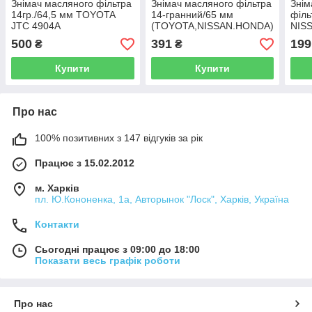
Знімач масляного фільтра
Знімач масляного фільтра
Знім
14гр./64,5 мм TOYOTA
14-гранний/65 мм
філь
JTC 4904A
(TOYOTA,NISSAN.HONDA)
NIS
JTC 1114
DAIH
500
391
199
₴
₴
Aero
Купити
Купити
Про нас
100% позитивних з 147 відгуків за рік
Працює з 15.02.2012
м. Харків
пл. Ю.Кононенка, 1а, Авторынок "Лоск", Харків, Україна
Контакти
Сьогодні працює з 09:00 до 18:00
Показати весь графік роботи
Про нас