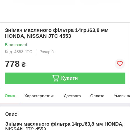
Знімач масляного фільтра 14гр./63,8 мм
HONDA, NISSAN JTC 4553
В наявності
Код: 4553 JTC
Роздріб
778
₴
Купити
Опис
Характеристики
Доставка
Оплата
Умови п
Опис
Знімач масляного фільтра 14гр./63,8 мм HONDA,
NISSAN JTC 4553